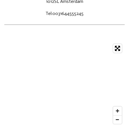
1012SL Amsterdam
Tel:0031644555245