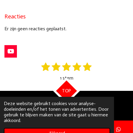
Reacties
Er zijn geen reacties geplaatst.
Y
o
1
2
3
4
5
S
u
R
t
T
a
s
s
s
s
s
e
u
1 stem
t
m
b
t
t
t
t
t
m
e
i
TOP
e
e
e
e
e
e
n
n
r
r
r
r
r
Deze website gebruikt cookies voor analyse-
g
doeleinden en/of het tonen van advertenties. Door
© 2021 - 2026 FONFIXERS
r
r
r
r
:
gebruik te blijven maken van de site gaat u hiermee
5
akkoord.
e
e
e
e
s